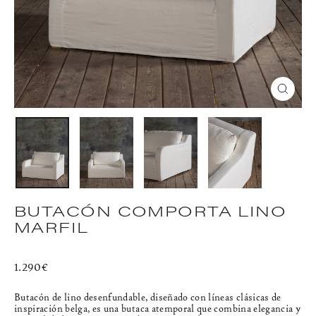
CERR
(ESC)
BUTACÓN COMPORTA LINO
MARFIL
Precio
1.290€
habitual
Butacón de lino desenfundable, diseñado con líneas clásicas de
inspiración belga, es una butaca atemporal que combina elegancia y