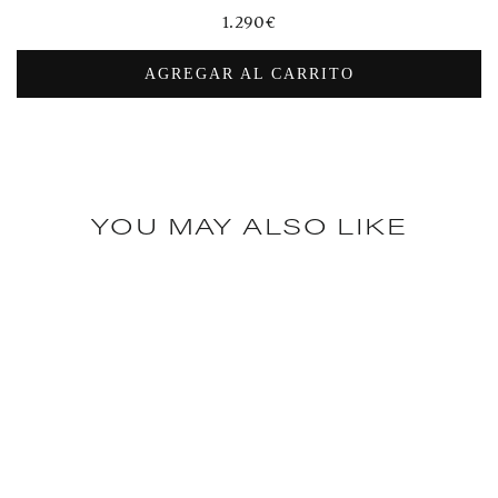
Precio
1.290€
habitual
AGREGAR AL CARRITO
YOU MAY ALSO LIKE