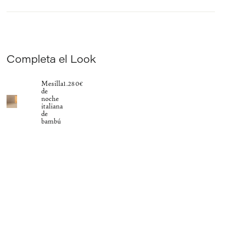
Completa el Look
Mesilla
1.280€
de
noche
italiana
de
bambú