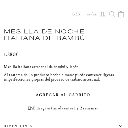
C
Acceder
Busca
B2B
es
en
MESILLA DE NOCHE
ITALIANA DE BAMBÚ
Precio
1.280€
habitual
Mesilla italiana artesanal de bambú y latón.
Al tratarse de un producto hecho a mano puede contener ligeras
imperfecciones propias del proceso de trabajo artesanal.
AGREGAR AL CARRITO
Entrega estimada entre 1 y 2 semanas
DIMENSIONES