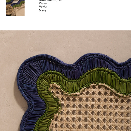
56,99€
Wavy
Verde
Navy