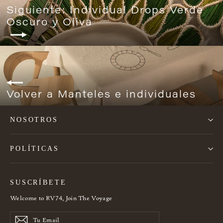
Siguiente: Individual Drops Verde
Oscuro y Oliva
Volver a Manteles e individuales
NOSOTROS
POLÍTICAS
SUSCRÍBETE
Welcome to RV74, Join The Voyage
Tu
SUSCRIBE
SUSCRIBE
Email
NOW