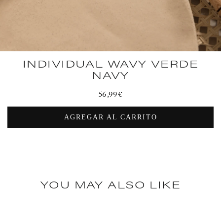
INDIVIDUAL WAVY VERDE
NAVY
Precio
56,99€
habitual
AGREGAR AL CARRITO
YOU MAY ALSO LIKE