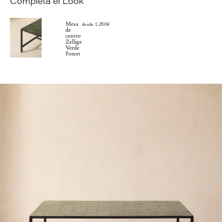
Completa el Look
Mesa
desde 1.280€
de
centro
Zellige
Verde
Forest