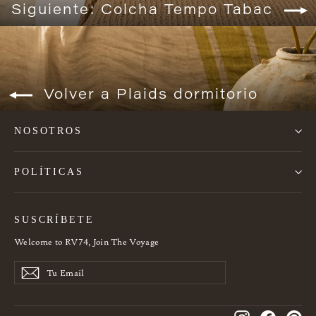
Siguiente: Colcha Tempo Tabac
Volver a Plaids dormitorio
NOSOTROS
POLÍTICAS
SUSCRÍBETE
Welcome to RV74, Join The Voyage
Tu
SUSCRIBE
SUSCRIBE
Email
NOW
NOW
Instagram
Facebook
Pin