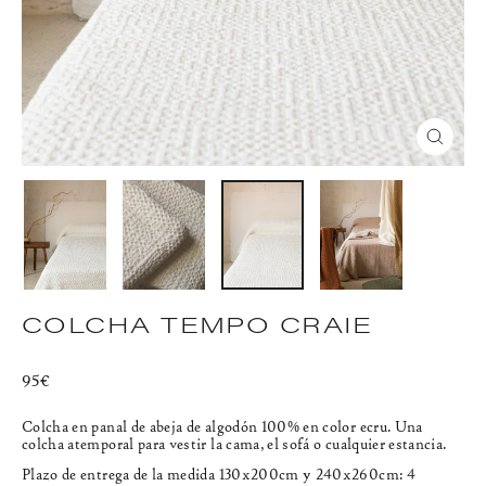
CERR
(ESC)
COLCHA TEMPO CRAIE
Precio
95€
habitual
Colcha en panal de abeja de algodón 100% en color ecru. Una
colcha atemporal para vestir la cama, el sofá o cualquier estancia.
Plazo de entrega de la medida 130x200cm y 240x260cm: 4