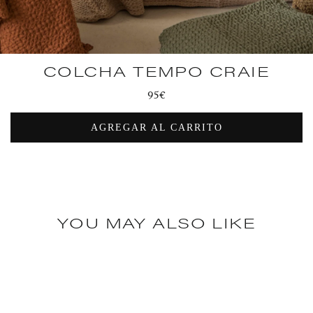
COLCHA TEMPO CRAIE
Precio
95€
habitual
AGREGAR AL CARRITO
YOU MAY ALSO LIKE