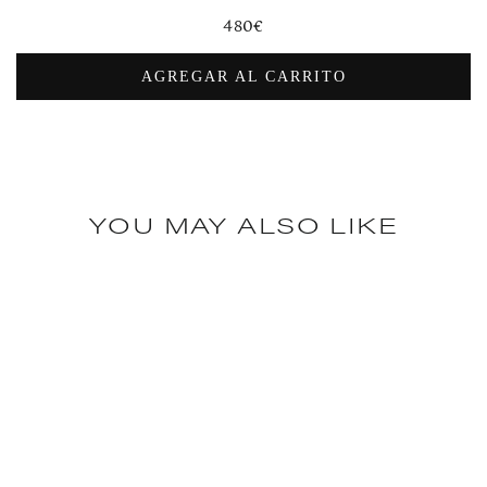
Precio
480€
habitual
AGREGAR AL CARRITO
YOU MAY ALSO LIKE