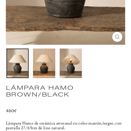
CERR
(ESC)
LÁMPARA HAMO
BROWN/BLACK
Precio
480€
habitual
Lámpara Hamo de cerámica artesanal en color marrón/negro, con
pantalla 27/65cm de lino natural.