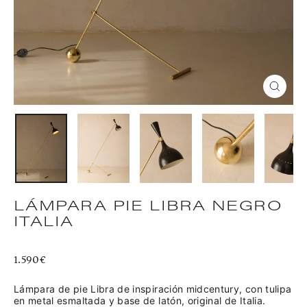
CERR
(ESC)
LÁMPARA PIE LIBRA NEGRO
ITALIA
Precio
1.590€
habitual
Lámpara de pie Libra de inspiración midcentury, con tulipa
en metal esmaltada y base de latón, original de Italia.