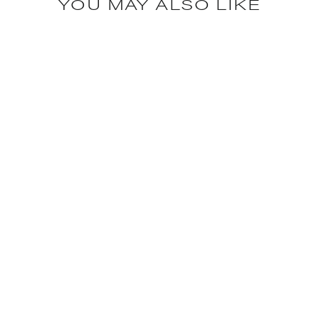
YOU MAY ALSO LIKE
Lámpara pie Libra Negro Italia
1.590€