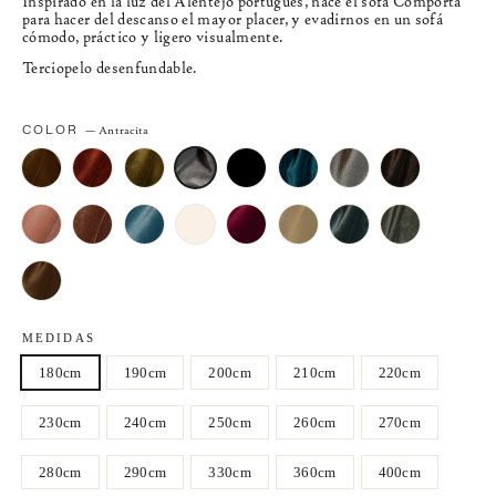
Inspirado en la luz del Alentejo portugués, nace el sofá Comporta
para hacer del descanso el mayor placer, y evadirnos en un sofá
cómodo, práctico y ligero visualmente.
Terciopelo desenfundable.
COLOR
—
Antracita
MEDIDAS
180cm
190cm
200cm
210cm
220cm
230cm
240cm
250cm
260cm
270cm
280cm
290cm
330cm
360cm
400cm