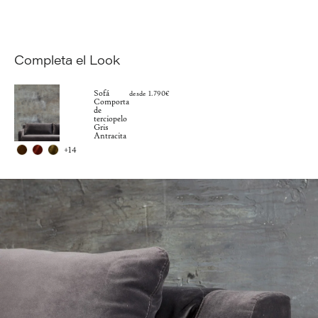
Completa el Look
Sofá
desde 1.790€
Comporta
de
terciopelo
Gris
Antracita
+14