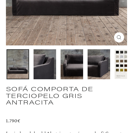
CERR
(ESC)
SOFÁ COMPORTA DE
TERCIOPELO GRIS
ANTRACITA
Precio
1.790€
habitual